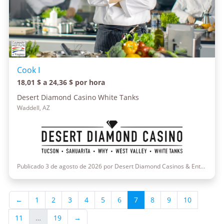
Cook I
18,01 $ a 24,36 $ por hora
Desert Diamond Casino White Tanks
Waddell, AZ
Publicado 3 de agosto de 2026 por Desert Diamond Casinos & Entertainment
←
1
2
3
4
5
6
7
8
9
10
11
…
19
→