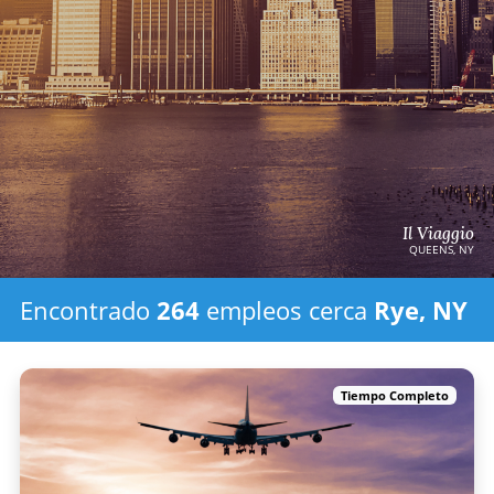
Il Viaggio
QUEENS, NY
Encontrado
264
empleos
cerca
Rye, NY
Tiempo Completo