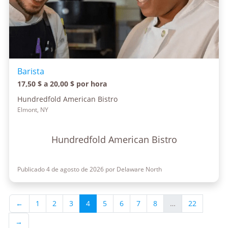
Barista
17,50 $ a 20,00 $ por hora
Hundredfold American Bistro
Elmont, NY
Hundredfold American Bistro
Publicado 4 de agosto de 2026 por Delaware North
←
1
2
3
4
5
6
7
8
…
22
→