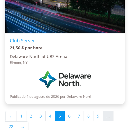
Club Server
21,56 $ por hora
Delaware North at UBS Arena
Elmont, NY
Publicado 4 de agosto de 2026 por Delaware North
←
1
2
3
4
5
6
7
8
9
…
22
→