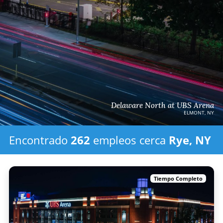
Delaware North at UBS Arena
ELMONT, NY
Encontrado
262
empleos
cerca
Rye, NY
Tiempo Completo