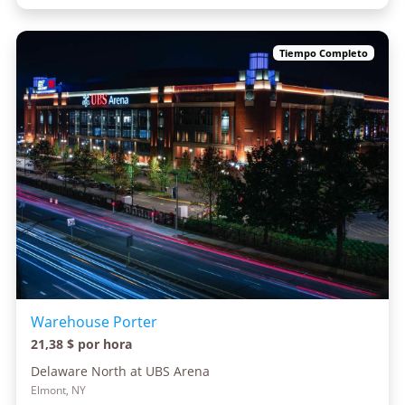
Tiempo Completo
Warehouse Porter
21,38 $ por hora
Delaware North at UBS Arena
Elmont, NY