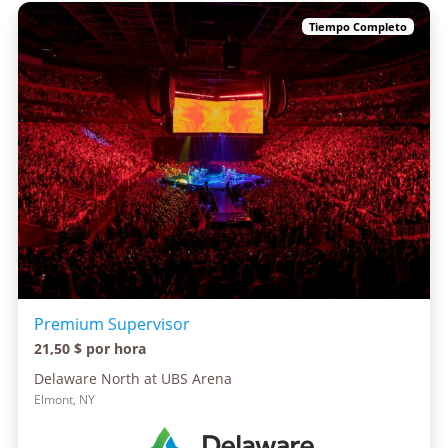
Tiempo Completo
Premium Supervisor
21,50 $ por hora
Delaware North at UBS Arena
Elmont, NY