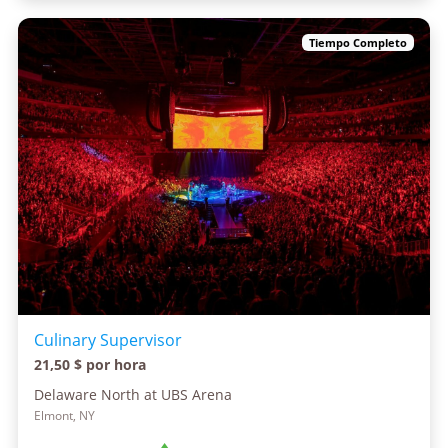
Tiempo Completo
Culinary Supervisor
21,50 $ por hora
Delaware North at UBS Arena
Elmont, NY