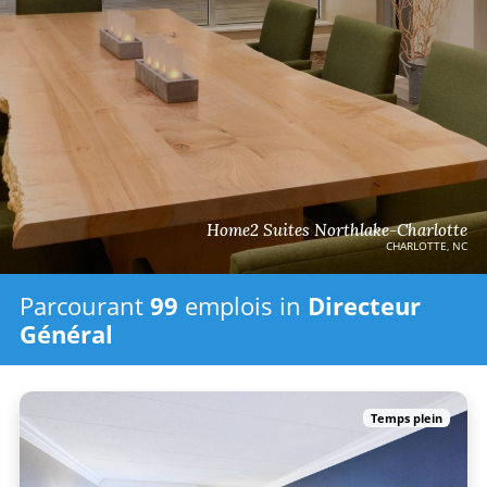
Home2 Suites Northlake-Charlotte
CHARLOTTE, NC
Parcourant
99
emplois in
Directeur
Général
Temps plein