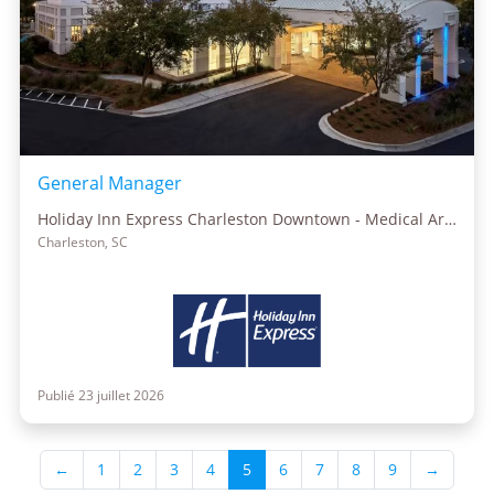
General Manager
Holiday Inn Express Charleston Downtown - Medical Area
Charleston, SC
Publié 23 juillet 2026
←
1
2
3
4
5
6
7
8
9
→