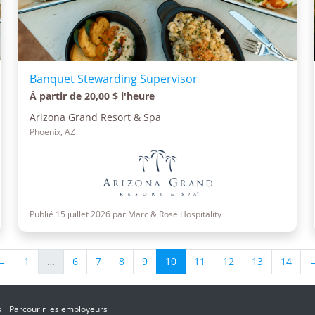
Banquet Stewarding Supervisor
À partir de 20,00 $ l'heure
Arizona Grand Resort & Spa
Phoenix, AZ
Publié 15 juillet 2026 par Marc & Rose Hospitality
←
1
…
6
7
8
9
10
11
12
13
14
s
Parcourir les employeurs