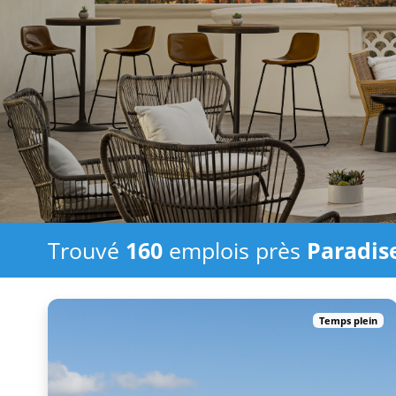
Trouvé
160
emplois
près
Paradise
Temps plein