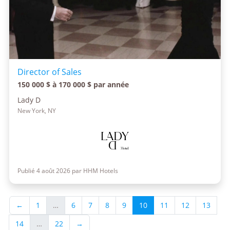
Director of Sales
150 000 $ à 170 000 $ par année
Lady D
New York, NY
Publié 4 août 2026 par HHM Hotels
←
1
…
6
7
8
9
10
11
12
13
14
…
22
→