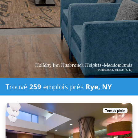
Holiday Inn Hasbrouck Heights-Meadowlands
HASBROUCK HEIGHTS, NJ
Trouvé
259
emplois
près
Rye, NY
Temps plein