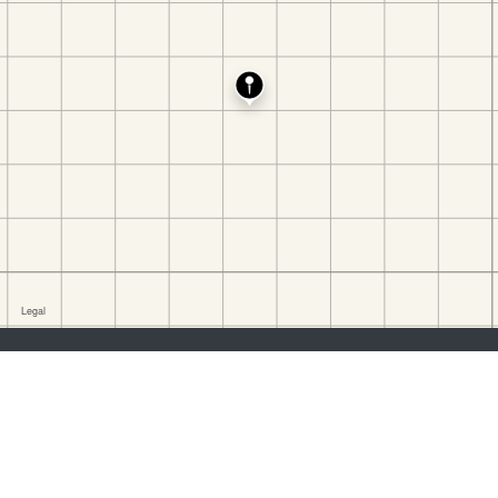
buscadores de empleo:
Registrarse
iniciar sesión
Explorar Trabajos
Explorar Empleadores
empleadores:
Registrarse
iniciar sesión
Copyright © 1998-2026 Hospitality Online, Inc. |
Términos de Uso
|
Política de Privacidad
|
Contáctanos