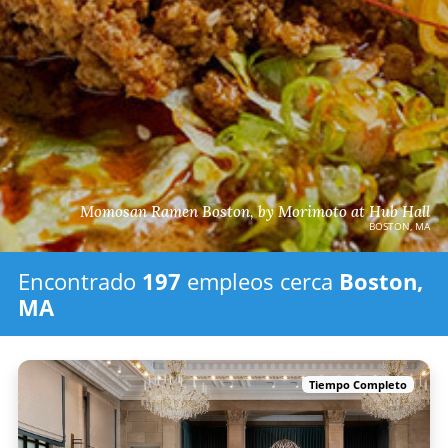
Momosan Ramen Boston, by Morimoto at Hub Hall
BOSTON, MA
Encontrado
197
empleos
cerca
Boston,
MA
Tiempo Completo