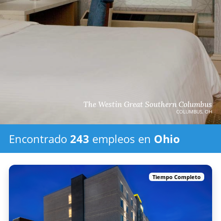
The Westin Great Southern Columbus
COLUMBUS, OH
Encontrado
243
empleos
en
Ohio
Tiempo Completo