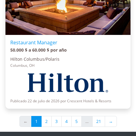
Restaurant Manager
50.000 $ a 60.000 $ por año
Hilton Columbus/Polaris
Columbus, OH
Publicado 22 de julio de 2026 por Crescent Hotels & Resorts
←
1
2
3
4
5
…
21
→