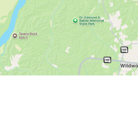
buscadores de empleo:
Registrarse
iniciar sesión
Explorar Trabaj
empleadores:
Registrarse
iniciar sesión
Copyright © 1998-2026 Hospitality Online, Inc. |
Términos de Uso
|
Pol