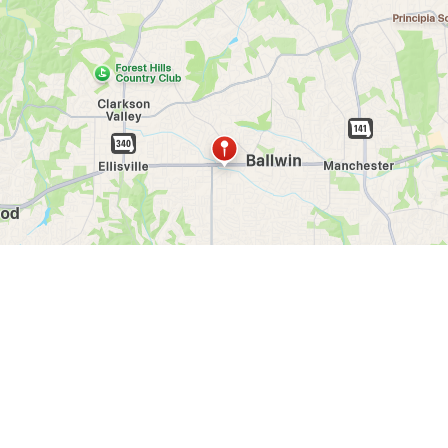
os
Explorar Empleadores
ítica de Privacidad
|
Contáctanos