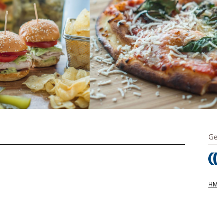
Ge
HMS