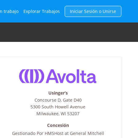
n trabajo
Explorar Trabajos
Iniciar Sesión o Unirse
Usinger’s
Concourse D, Gate D40
5300 South Howell Avenue
Milwaukee
,
WI
53207
Concesión
Gestionado Por
HMSHost at General Mitchell