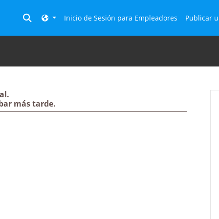
Toggle search
Inicio de Sesión para Empleadores
Publicar u
al.
bar más tarde.