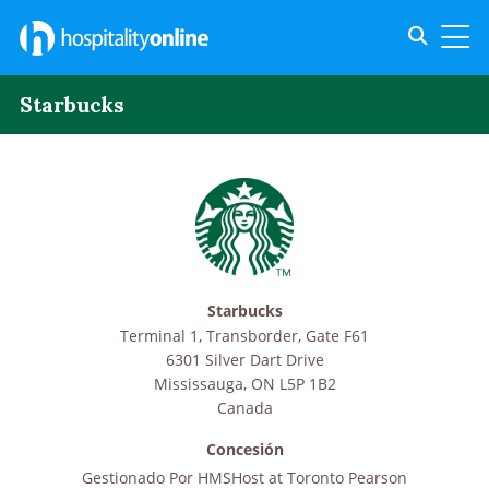
Toggle s
Toggl
Starbucks
Starbucks
Terminal 1, Transborder, Gate F61
6301 Silver Dart Drive
Mississauga
,
ON
L5P 1B2
Canada
Concesión
Gestionado Por
HMSHost at Toronto Pearson