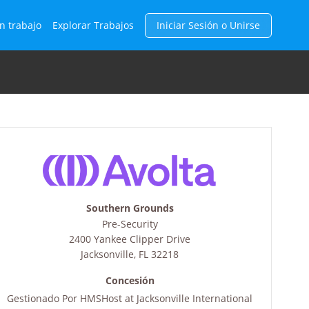
n trabajo
Explorar Trabajos
Iniciar Sesión o Unirse
Southern Grounds
Pre-Security
2400 Yankee Clipper Drive
Jacksonville
,
FL
32218
Concesión
Gestionado Por
HMSHost at Jacksonville International