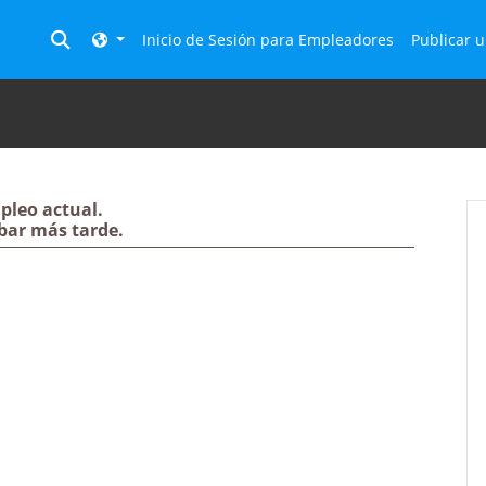
Toggle search
Inicio de Sesión para Empleadores
Publicar u
pleo actual.
bar más tarde.