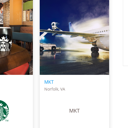
MKT
Norfolk, VA
MKT