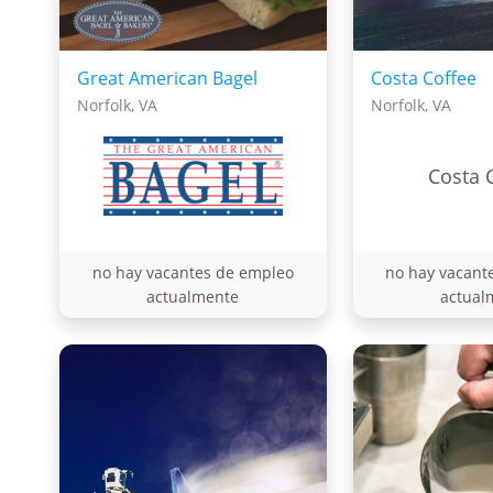
Great American Bagel
Costa Coffee
Norfolk, VA
Norfolk, VA
Costa 
no hay vacantes de empleo
no hay vacant
actualmente
actual