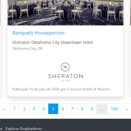
Banquets Houseperson
Sheraton Oklahoma City Downtown Hotel
Oklahoma City, OK
Publicado 10 de julio de 2026 por Crescent Hotels & Resorts
←
1
2
3
4
5
6
7
8
9
…
104
→
os
Explorar Empleadores