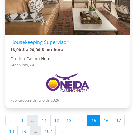
Housekeeping Supervisor
18,00 $ a 20,00 $ por hora
Oneida Casino Hotel
Green Bay, WI
Publicado 29 de julio de 2026
←
1
…
11
12
13
14
15
16
17
18
19
…
102
→