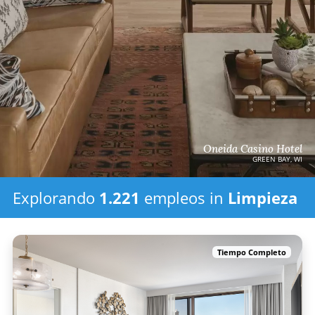
Oneida Casino Hotel
GREEN BAY, WI
Explorando
1.221
empleos in
Limpieza
Tiempo Completo