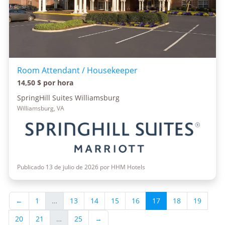
Room Attendant / Housekeeper
14,50 $ por hora
SpringHill Suites Williamsburg
Williamsburg, VA
Publicado 13 de julio de 2026 por HHM Hotels
←
1
…
13
14
15
16
17
18
19
20
21
…
25
→