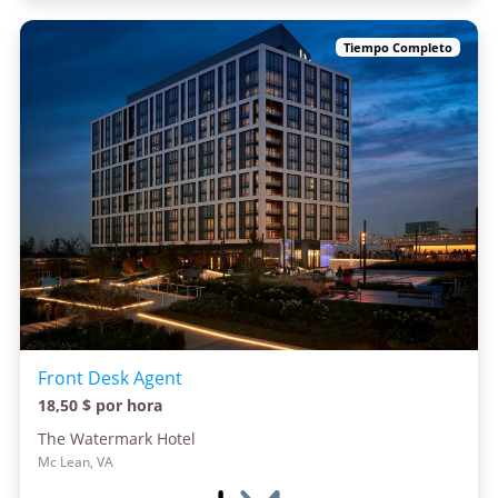
Tiempo Completo
Front Desk Agent
18,50 $ por hora
The Watermark Hotel
Mc Lean, VA