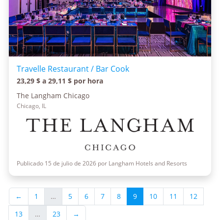
Travelle Restaurant / Bar Cook
23,29 $ a 29,11 $ por hora
The Langham Chicago
Chicago, IL
Publicado 15 de julio de 2026 por Langham Hotels and Resorts
←
1
…
5
6
7
8
9
10
11
12
13
…
23
→