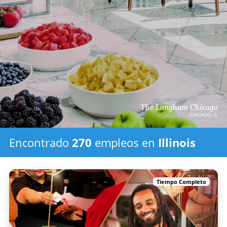
The Langham Chicago
CHICAGO, IL
Encontrado
270
empleos
en
Illinois
Tiempo Completo