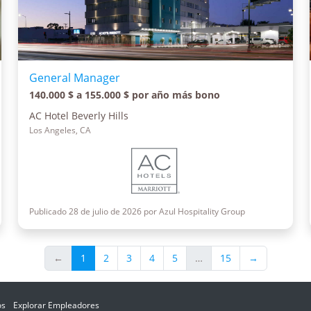
General Manager
140.000 $ a 155.000 $ por año más bono
AC Hotel Beverly Hills
Los Angeles, CA
Publicado 28 de julio de 2026 por Azul Hospitality Group
←
1
2
3
4
5
…
15
→
os
Explorar Empleadores