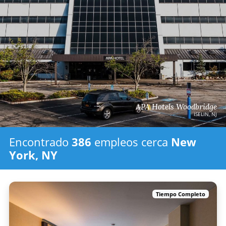
APA Hotels Woodbridge
ISELIN, NJ
Encontrado
386
empleos
cerca
New
York, NY
Tiempo Completo