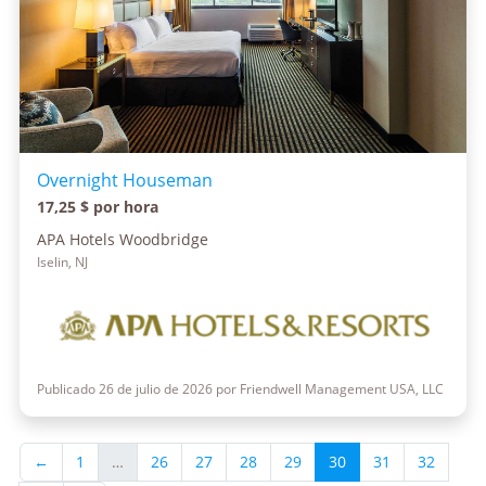
Overnight Houseman
17,25 $ por hora
APA Hotels Woodbridge
Iselin, NJ
Publicado 26 de julio de 2026 por Friendwell Management USA, LLC
←
1
…
26
27
28
29
30
31
32