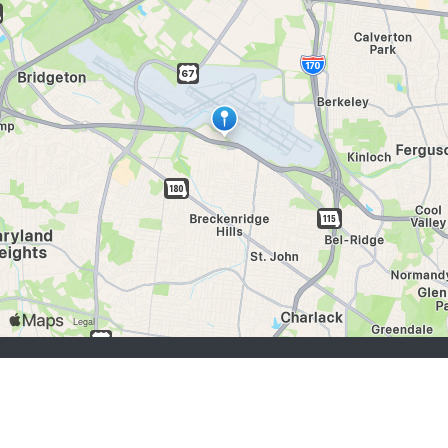
buscadores de empleo:
Registrarse
iniciar sesión
Explorar Trabajos
Explorar Empleadores
empleadores:
Registrarse
iniciar sesión
Copyright © 1998-2026 Hospitality Online, Inc. |
Términos de Uso
|
Política de Privacidad
|
Contáctanos