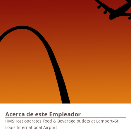
Acerca de este Empleador
HMSHost operates Food & Beverage outlets at Lambert–St.
Louis International Airport