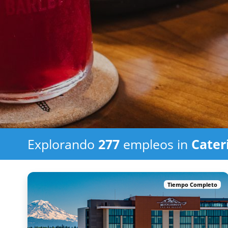
Explorando
277
empleos in
Cater
Tiempo Completo