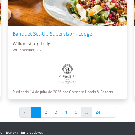
Banquet Set-Up Supervisor - Lodge
Williamsburg Lodge
Williamsburg, VA
Publicado 14 de julio de 2026 por Crescent Hotels & Resorts
←
1
2
3
4
5
…
24
→
os
Explorar Empleadores