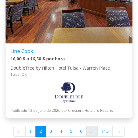
Line Cook
16,00 $ a 16,50 $ por hora
DoubleTree by Hilton Hotel Tulsa - Warren Place
Tulsa, OK
Publicado 13 de julio de 2026 por Crescent Hotels & Resorts
←
1
2
3
4
5
6
…
113
→