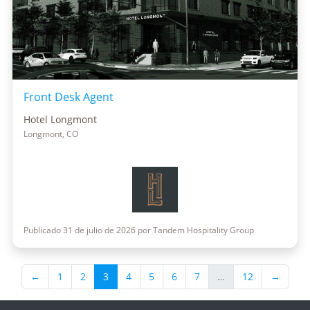
Front Desk Agent
Hotel Longmont
Longmont, CO
Publicado 31 de julio de 2026 por Tandem Hospitality Group
←
1
2
3
4
5
6
7
…
12
→