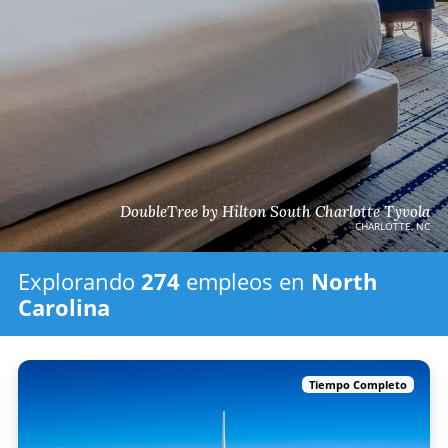
DoubleTree by Hilton South Charlotte Tyvola
CHARLOTTE, NC
Explorando
274
empleos
en
North
Carolina
Tiempo Completo