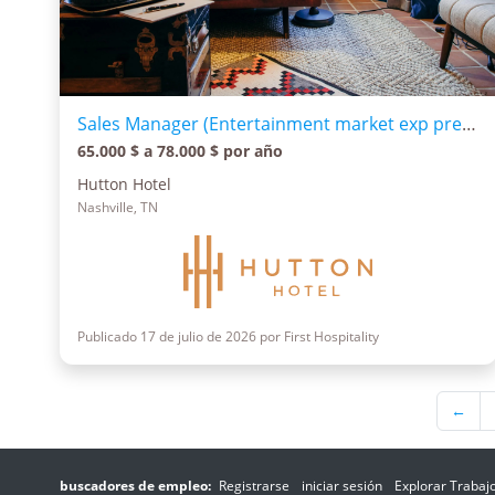
Sales Manager (Entertainment market exp preferred)
65.000 $ a 78.000 $ por año
Hutton Hotel
Nashville, TN
Publicado 17 de julio de 2026 por First Hospitality
←
buscadores de empleo:
Registrarse
iniciar sesión
Explorar Trabaj