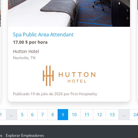
Spa Public Area Attendant
17,00 $ por hora
Hutton Hotel
Nashville, TN
Publicado 19 de julio de 2026 por First Hospitality
1
…
5
6
7
8
9
10
11
12
13
…
2
os
Explorar Empleadores