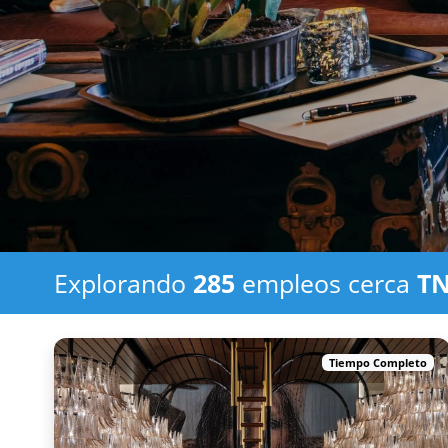
Explorando
285
empleos
cerca
T
Tiempo Completo