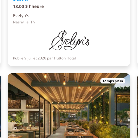
18,00 $ l'heure
Evelyn's
Nashville, TN
Publié 9 juillet 2026 par Hutton Hotel
Temps plein