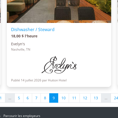
Dishwasher / Steward
18,00 $ l'heure
Evelyn's
Nashville, TN
Publié 14 juillet 2026 par Hutton Hotel
1
…
5
6
7
8
9
10
11
12
13
…
2
s
Parcourir les employeurs