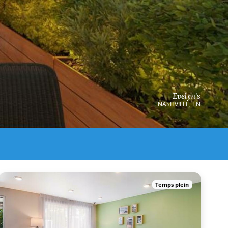
Evelyn's
NASHVILLE, TN
Temps plein