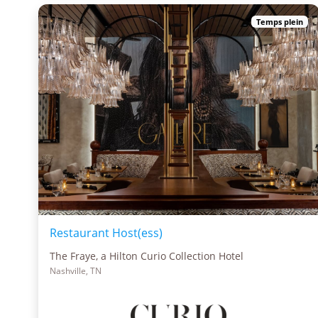
Temps plein
Restaurant Host(ess)
The Fraye, a Hilton Curio Collection Hotel
Nashville, TN