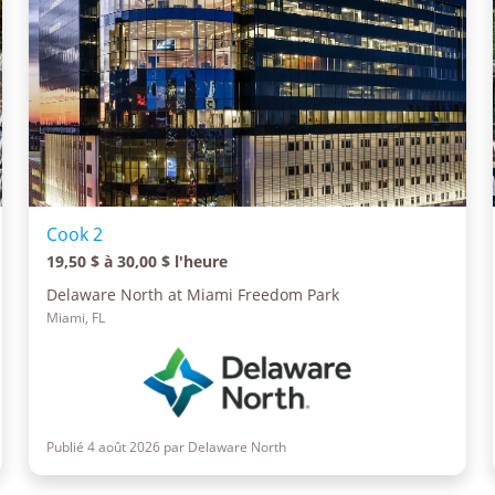
Cook 2
19,50 $ à 30,00 $ l'heure
Delaware North at Miami Freedom Park
Miami, FL
Publié 4 août 2026 par Delaware North