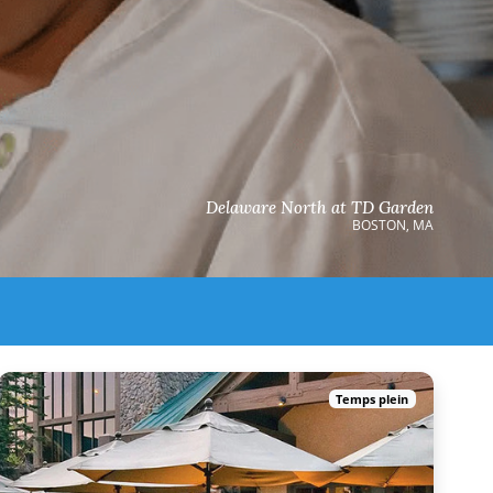
Delaware North at TD Garden
BOSTON, MA
Temps plein