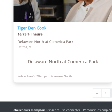
Tiger Den Cook
16,75 $ l'heure
Delaware North at Comerica Park
Detroit, MI
Delaware North at Comerica Park
Publié 4 août 2026 par Delaware North
←
1
chercheurs d’emploi:
S'inscrire
se connecter
Parcourir les emploi