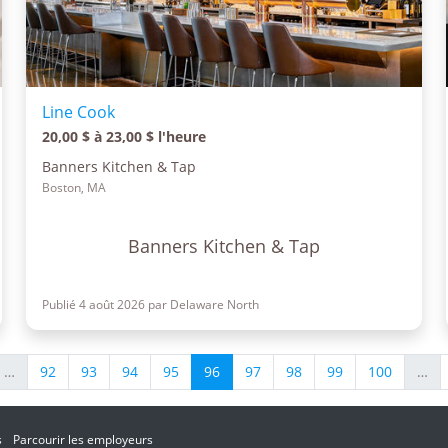
Line Cook
20,00 $ à 23,00 $ l'heure
Banners Kitchen & Tap
Boston, MA
Banners Kitchen & Tap
Publié 4 août 2026 par Delaware North
…
92
93
94
95
96
97
98
99
100
…
s
Parcourir les employeurs