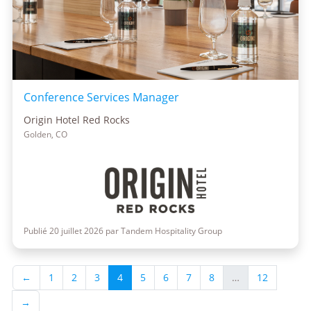
Conference Services Manager
Origin Hotel Red Rocks
Golden, CO
Publié 20 juillet 2026 par Tandem Hospitality Group
←
1
2
3
4
5
6
7
8
…
12
→