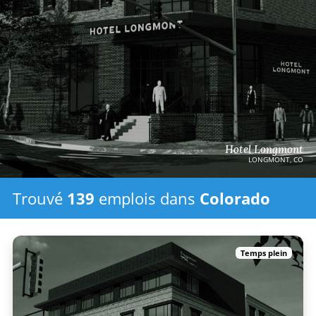
Hotel Longmont
LONGMONT, CO
Trouvé
139
emplois
dans
Colorado
Temps plein