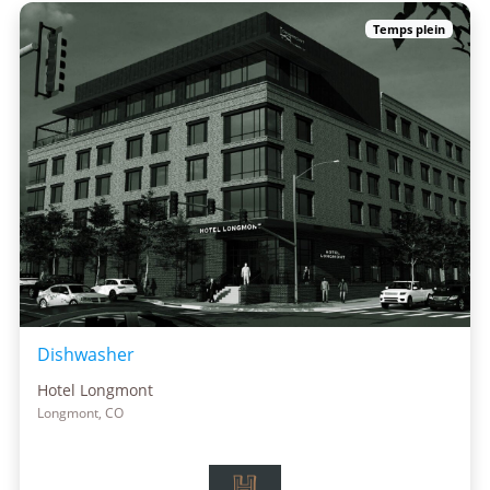
Temps plein
Dishwasher
Hotel Longmont
Longmont, CO