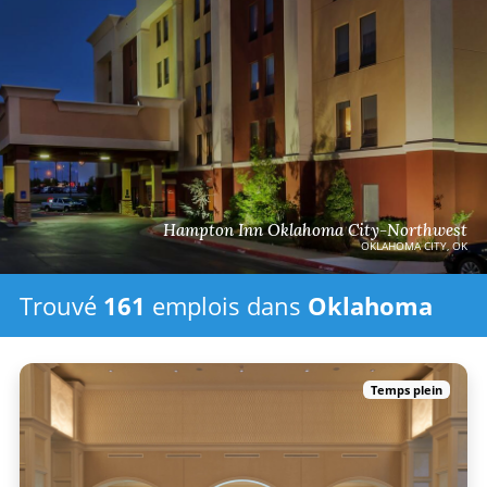
Hampton Inn Oklahoma City-Northwest
OKLAHOMA CITY, OK
Trouvé
161
emplois
dans
Oklahoma
Temps plein