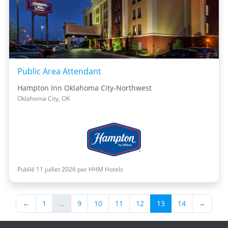
Public Area Attendant
Hampton Inn Oklahoma City-Northwest
Oklahoma City, OK
Publié 11 juillet 2026 par HHM Hotels
←
1
…
9
10
11
12
13
14
→