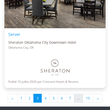
Server
Sheraton Oklahoma City Downtown Hotel
Oklahoma City, OK
Publié 10 juillet 2026 par Crescent Hotels & Resorts
←
1
2
3
4
5
6
7
…
15
→