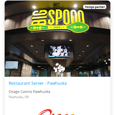
Temps partiel
Restaurant Server - Pawhuska
Osage Casino Pawhuska
Pawhuska, OK