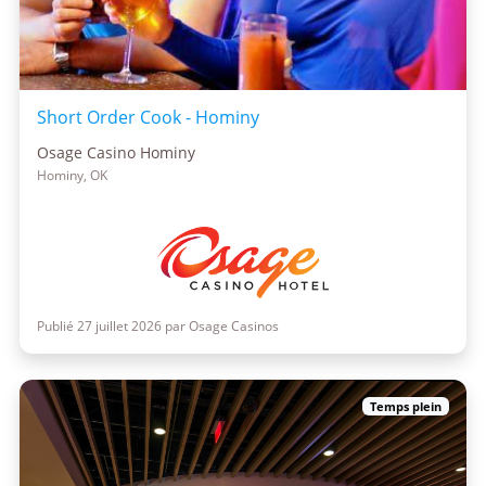
Short Order Cook - Hominy
Osage Casino Hominy
Hominy, OK
Publié 27 juillet 2026 par Osage Casinos
Temps plein