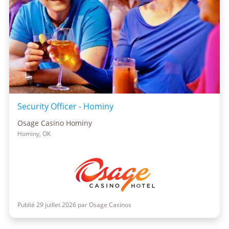
Security Officer - Hominy
Osage Casino Hominy
Hominy, OK
Publié 29 juillet 2026 par Osage Casinos