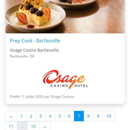
Prep Cook - Bartlesville
Osage Casino Bartlesville
Bartlesville, OK
Publié 11 juillet 2026 par Osage Casinos
←
1
2
3
4
5
6
7
8
9
10
11
…
15
→