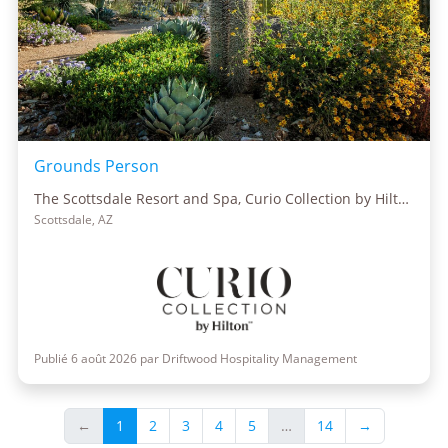
Grounds Person
The Scottsdale Resort and Spa, Curio Collection by Hilton
Scottsdale, AZ
Publié 6 août 2026 par Driftwood Hospitality Management
←
1
2
3
4
5
…
14
→