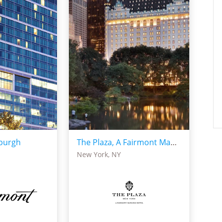
sburgh
The Plaza, A Fairmont Managed Hotel
New York, NY