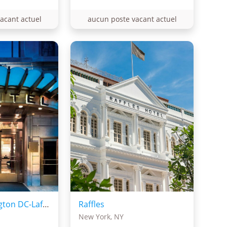
acant actuel
aucun poste vacant actuel
Sofitel Washington DC-Lafayette Square
Raffles
New York, NY