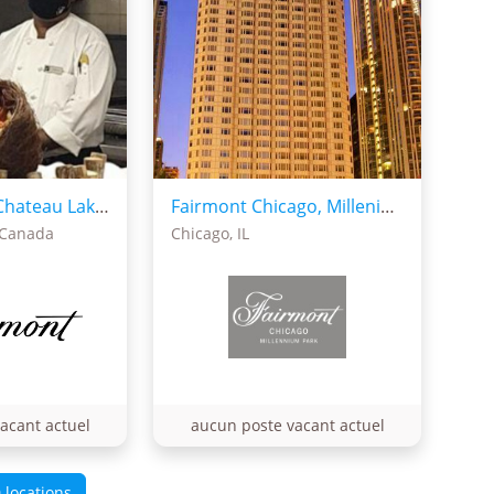
The Fairmont Chateau Lake Louise
Fairmont Chicago, Millenium Park
 Canada
Chicago, IL
acant actuel
aucun poste vacant actuel
0 locations