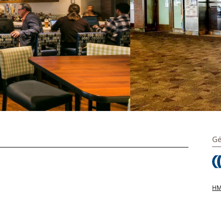
Gé
HMS