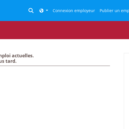
Toggle search
Connexion employeur
Publier un emp
ploi actuelles.
us tard.