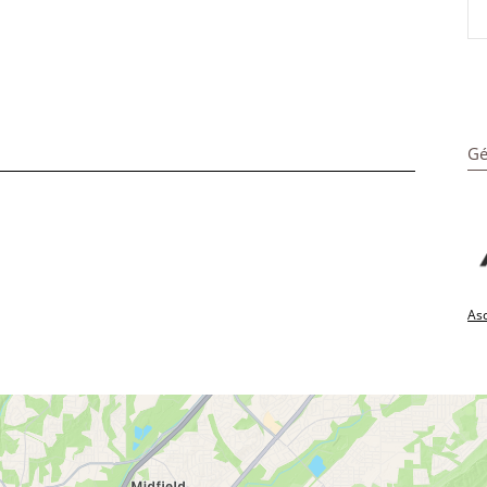
Gé
Asc