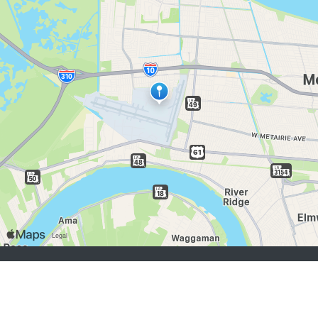
chercheurs d’emploi:
S'inscrire
se connecter
Parcourir les emplois
Parcourir les employeurs
employeurs:
S'inscrire
se connecter
Copyright © 1998-2026 Hospitality Online, Inc. |
Conditions d’utilisation
|