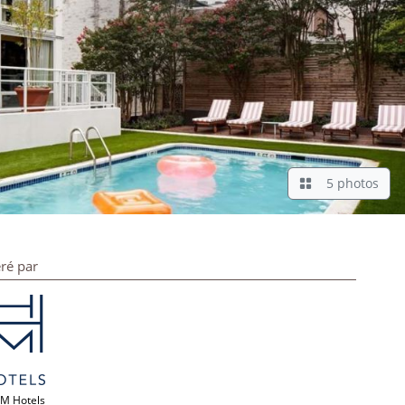
5 photos
ré par
M Hotels