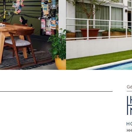
Gé
HH