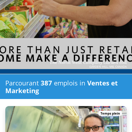
The North West Company Garden Hill
GARDEN HILL, MB, CANADA
Parcourant
387
emplois in
Ventes et
Marketing
Temps plein