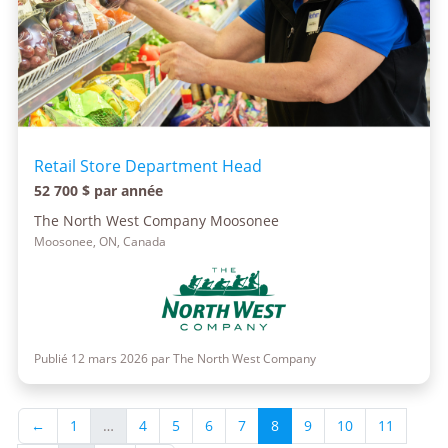
Retail Store Department Head
52 700 $ par année
The North West Company Moosonee
Moosonee, ON, Canada
Publié 12 mars 2026 par The North West Company
←
1
…
4
5
6
7
8
9
10
11