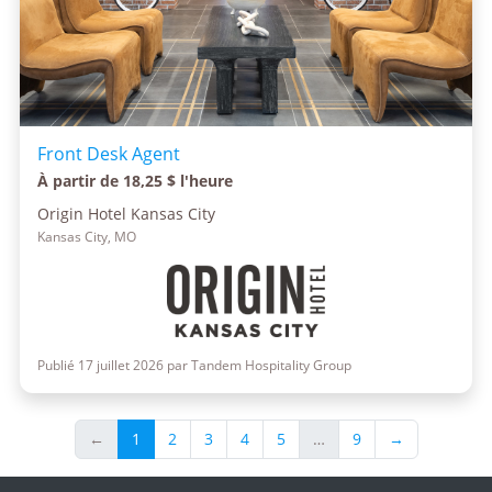
Front Desk Agent
À partir de 18,25 $ l'heure
Origin Hotel Kansas City
Kansas City, MO
Publié 17 juillet 2026 par Tandem Hospitality Group
←
1
2
3
4
5
…
9
→