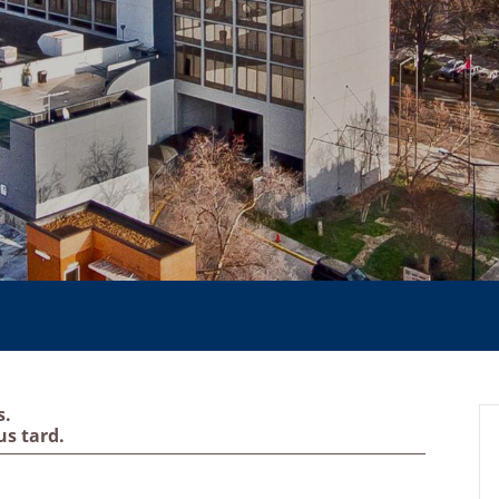
s.
us tard.