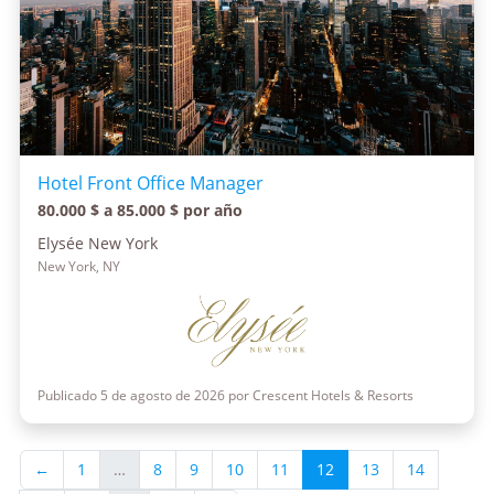
Hotel Front Office Manager
80.000 $ a 85.000 $ por año
Elysée New York
New York, NY
Publicado 5 de agosto de 2026 por Crescent Hotels & Resorts
←
1
…
8
9
10
11
12
13
14