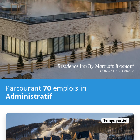
Residence Inn By Marriott Bromont
BROMONT, QC, CANADA
Parcourant
70
emplois in
Administratif
Temps partiel