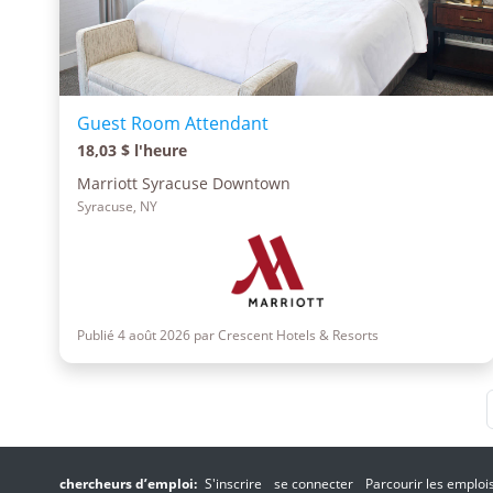
Guest Room Attendant
18,03 $ l'heure
Marriott Syracuse Downtown
Syracuse, NY
Publié 4 août 2026 par Crescent Hotels & Resorts
chercheurs d’emploi:
S'inscrire
se connecter
Parcourir les emploi