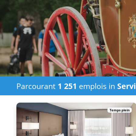
Parcourant
1 251
emplois in
Serv
Temps plein