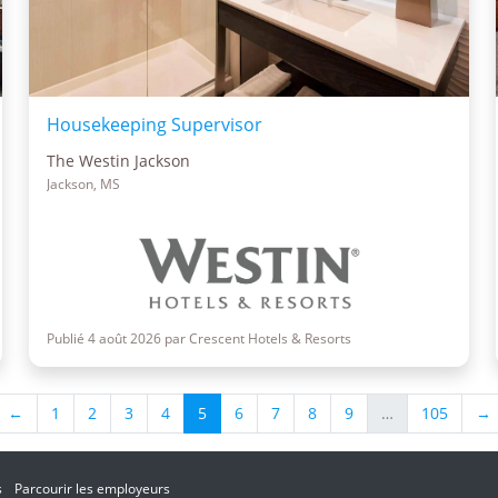
Housekeeping Supervisor
The Westin Jackson
Jackson, MS
Publié 4 août 2026 par Crescent Hotels & Resorts
←
1
2
3
4
5
6
7
8
9
…
105
→
s
Parcourir les employeurs