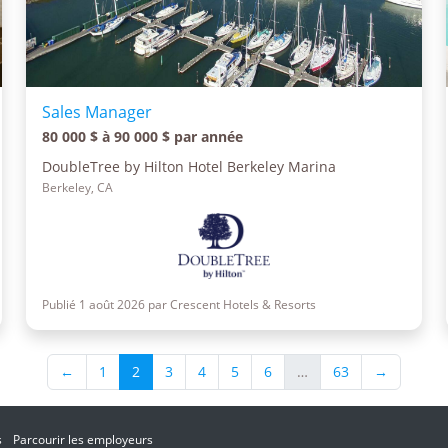
Sales Manager
80 000 $ à 90 000 $ par année
DoubleTree by Hilton Hotel Berkeley Marina
Berkeley, CA
Publié 1 août 2026 par Crescent Hotels & Resorts
←
1
2
3
4
5
6
…
63
→
s
Parcourir les employeurs