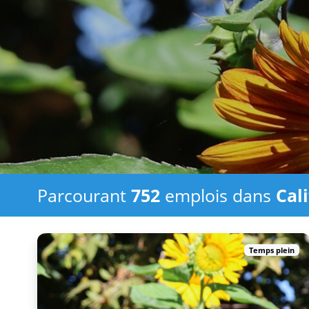
Parcourant
752
emplois
dans
Cal
Temps plein