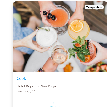
Temps plein
Cook II
Hotel Republic San Diego
San Diego, CA