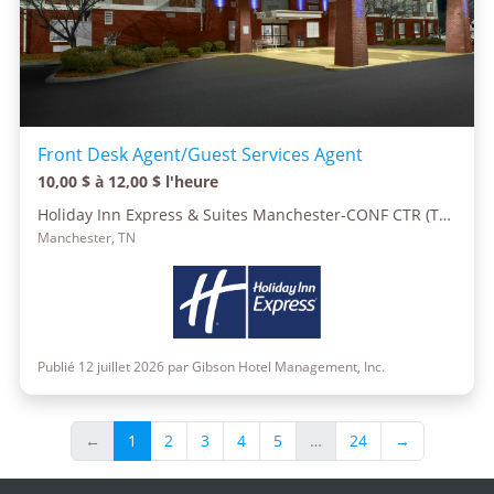
Front Desk Agent/Guest Services Agent
10,00 $ à 12,00 $ l'heure
Holiday Inn Express & Suites Manchester-CONF CTR (Tullahoma)
Manchester, TN
Publié 12 juillet 2026 par Gibson Hotel Management, Inc.
←
1
2
3
4
5
…
24
→