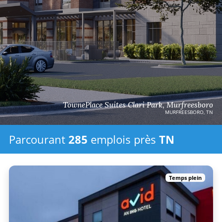
TownePlace Suites Clari Park, Murfreesboro
MURFREESBORO, TN
Parcourant
285
emplois
près
TN
Temps plein