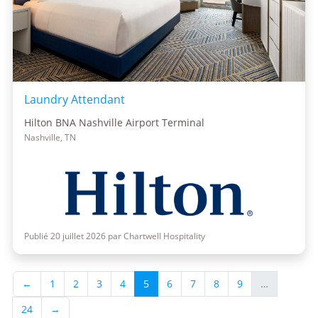
Laundry Attendant
Hilton BNA Nashville Airport Terminal
Nashville, TN
Publié 20 juillet 2026 par Chartwell Hospitality
←
1
2
3
4
5
6
7
8
9
…
24
→