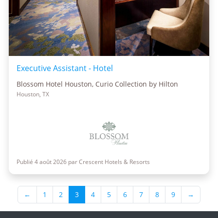
Executive Assistant - Hotel
Blossom Hotel Houston, Curio Collection by Hilton
Houston, TX
Publié 4 août 2026 par Crescent Hotels & Resorts
←
1
2
3
4
5
6
7
8
9
→