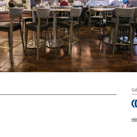
Gé
HMS